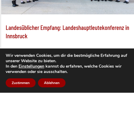
Landesüblicher Empfang: Landeshauptleutekonferenz in
Innsbruck
19.06.2026
Wir verwenden Cookies, um dir die bestmögliche Erfahrung auf
unserer Website zu bieten.
In den
Einstellungen
kannst du erfahren, welche Cookies wir
Mit einem landesüblichen Empfang durch die
verwenden oder sie ausschalten.
Schützenkompanie Grinzens unter dem Kommando von
Zustimmen
Ablehnen
Hptm. Daniel Holzknecht, die Bundemusikkapelle Grinzens,
Abordnungen des Bataillons Sonnenburg und Innsbruck,
sowie mehrerer Abordnungen der Tiroler
Traditionsverbände wurde die Landeshauptleute-
Konferenz in Innsbruck eröffnet.