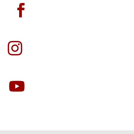


