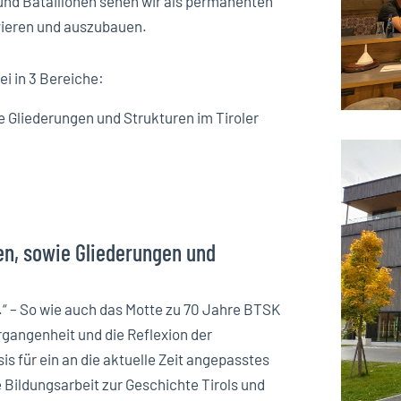
 und Bataillonen sehen wir als permanenten
ivieren und auszubauen.
ei in 3 Bereiche:
e Gliederungen und Strukturen im Tiroler
zen, sowie Gliederungen und
.“ – So wie auch das Motte zu 70 Jahre BTSK
ergangenheit und die Reflexion der
s für ein an die aktuelle Zeit angepasstes
e Bildungsarbeit zur Geschichte Tirols und