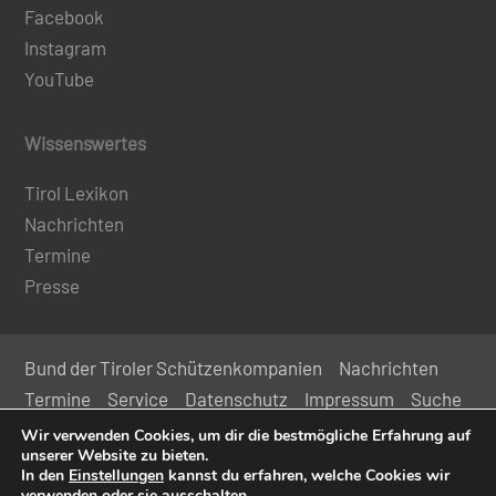
Facebook
Instagram
YouTube
Wissenswertes
Tirol Lexikon
Nachrichten
Termine
Presse
Bund der Tiroler Schützenkompanien
Nachrichten
Termine
Service
Datenschutz
Impressum
Suche
Kontakt
Wir verwenden Cookies, um dir die bestmögliche Erfahrung auf
unserer Website zu bieten.
In den
Einstellungen
kannst du erfahren, welche Cookies wir
© 2024 Bund der Tiroler Schützenkompanien
verwenden oder sie ausschalten.