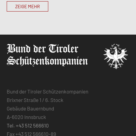
ZEIGE MEHR
Bund der Tiroler Schützenkompanien
Brixner Straße 1 / 6. Stock
Gebäude Bauernbund
A-6020 Innsbruck
Tel. +43 512 566610
Fax +43 512 566610-89