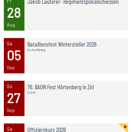
Fr
Jakob Lauterer- Regimentspokalschiessen
28
Aug
Sa
Bataillonsfest Wintersteller 2026
05
in Jochberg
Sep
So
76. BAON Fest Hörtenberg in Zirl
27
in Zirl
Sep
Sa
Offizierskurs 2026