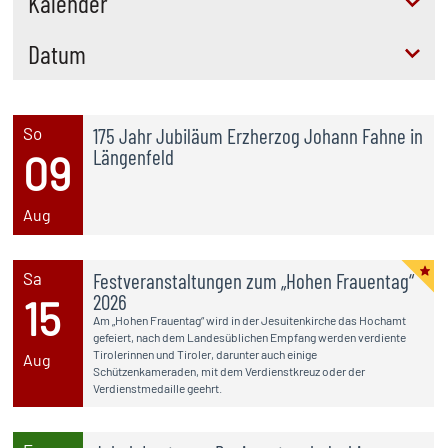
Kalender
Datum
So
175 Jahr Jubiläum Erzherzog Johann Fahne in
Längenfeld
09
Aug
Sa
Festveranstaltungen zum „Hohen Frauentag“
2026
15
Am „Hohen Frauentag“ wird in der Jesuitenkirche das Hochamt
gefeiert, nach dem Landesüblichen Empfang werden verdiente
Tirolerinnen und Tiroler, darunter auch einige
Aug
Schützenkameraden, mit dem Verdienstkreuz oder der
Verdienstmedaille geehrt.