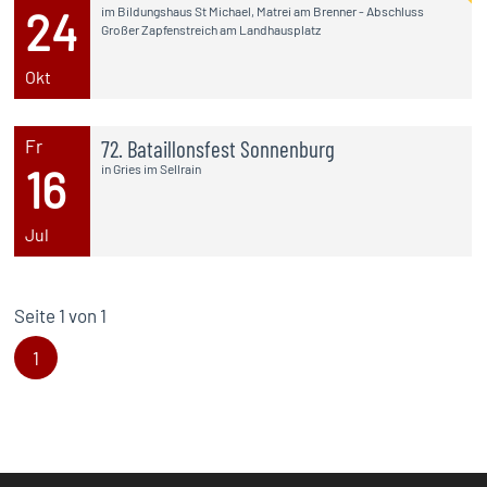
24
im Bildungshaus St Michael, Matrei am Brenner - Abschluss
Großer Zapfenstreich am Landhausplatz
Okt
Fr
72. Bataillonsfest Sonnenburg
16
in Gries im Sellrain
Jul
Seite 1 von 1
1