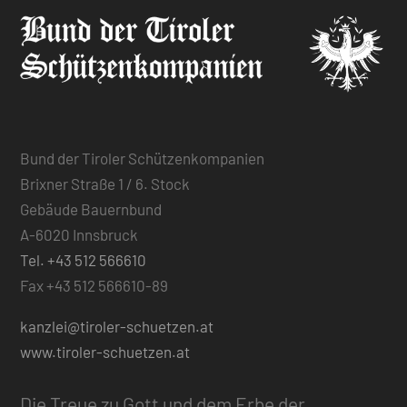
Bund der Tiroler Schützenkompanien
Brixner Straße 1 / 6. Stock
Gebäude Bauernbund
A-6020 Innsbruck
Tel. +43 512 566610
Fax +43 512 566610-89
kanzlei@tiroler-schuetzen.at
www.tiroler-schuetzen.at
Die Treue zu Gott und dem Erbe der