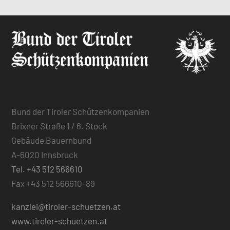
Bund der Tiroler Schützenkompanien
Brixner Straße 1 / 6. Stock
Gebäude Bauernbund
A-6020 Innsbruck
Tel. +43 512 566610
Fax +43 512 566610-89
kanzlei@tiroler-schuetzen.at
www.tiroler-schuetzen.at