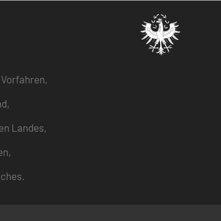
 Vorfahren,
nd,
zen Landes,
en,
uches.