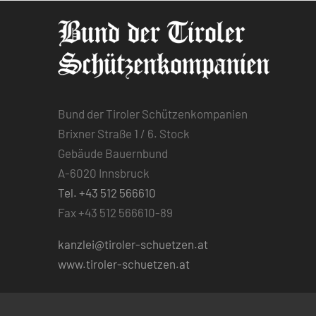
Bund der Tiroler Schützenkompanien
Brixner Straße 1 / 6. Stock
Gebäude Bauernbund
A-6020 Innsbruck
Tel. +43 512 566610
Fax +43 512 566610-89
kanzlei@tiroler-schuetzen.at
www.tiroler-schuetzen.at