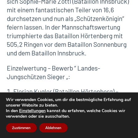
sich Sophie-Marie Zöttl (Bataillon Innsbruck)
mit einem fantastischen Teiler von 16,6
durchsetzen und nun als „Schützenkönigin“
feiern lassen. In der Mannschaftswertung
triumphierte das Bataillon Hörtenberg mit
505,2 Ringen vor dem Bataillon Sonnenburg
und dem Bataillon Innsbruck.
Einzelwertung – Bewerb “ Landes-
Jungschützen Sieger „:
Florian Kugler (Bataillon Hörtenberg) –
103,5 Ringe
Wir verwenden Cookies, um dir die bestmögliche Erfahrung auf
unserer Website zu bieten.
Xaver Zangerl (Bataillon Sonnenburg) –
In den
Einstellungen
kannst du erfahren, welche Cookies wir
verwenden oder sie ausschalten.
103,2 Ringe
Zustimmen
Ablehnen
Paul Stray (Bataillon Schwaz) – 102,7 Ringe