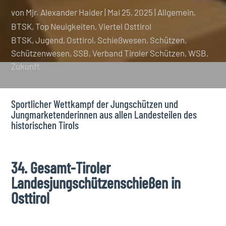
von
Mjr. Alexander Haider
|
Mai 25, 2025
|
Allgemein
,
BTSK
,
Top Neuigkeiten
,
Viertel Osttirol
BTSK
Jugend
Osttirol
Schießwesen
Schützen
Schützenwesen
SSB
Verband Tiroler Schützen
WSB
Zukunft
Sportlicher Wettkampf der Jungschützen und
Jungmarketenderinnen aus allen Landesteilen des
historischen Tirols
34. Gesamt-Tiroler
Landesjungschützenschießen in
Osttirol