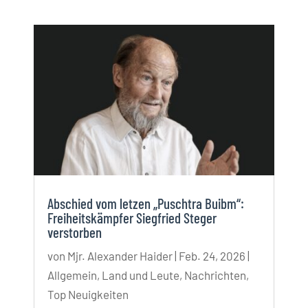
Abschied vom letzen „Puschtra Buibm“:
Freiheitskämpfer Siegfried Steger
verstorben
von
Mjr. Alexander Haider
|
Feb. 24, 2026
|
Allgemein
,
Land und Leute
,
Nachrichten
,
Top Neuigkeiten