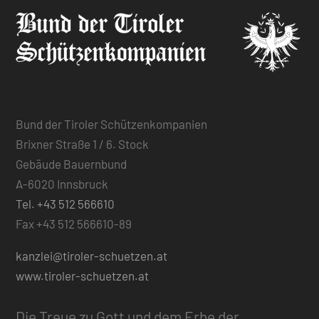
Bund der Tiroler Schützenkompanien
Brixner Straße 1 / 6. Stock
Gebäude Bauernbund
A-6020 Innsbruck
Tel. +43 512 566610
Fax +43 512 566610-89
kanzlei@tiroler-schuetzen.at
www.tiroler-schuetzen.at
Die Treue zu Gott und dem Erbe der