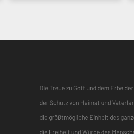
Die Treue zu Gott und dem Erbe der
der Schutz von Heimat und Vaterla
die größtmögliche Einheit des gan
die Freiheit und Würde des Mensch