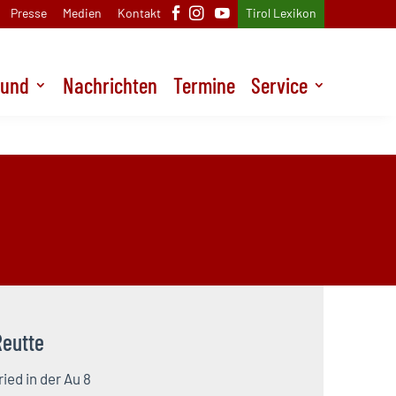
Presse
Medien
Kontakt
Tirol Lexikon
Bund
Nachrichten
Termine
Service
und
Nachrichten
Termine
Service
Reutte
ied in der Au 8