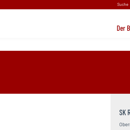
Suche
Der 
Der B
SK 
Oberr