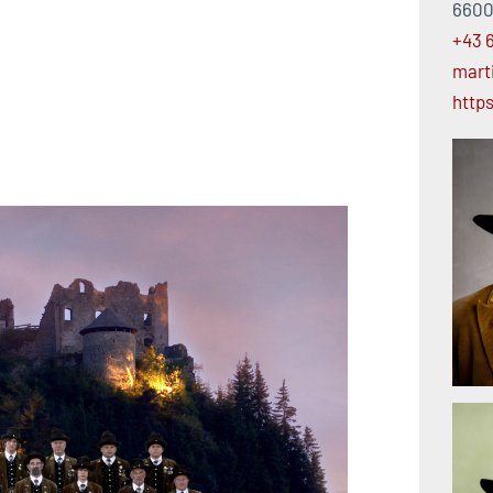
6600
+43 
mart
http