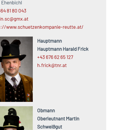
 Ehenbichl
664 81 80 043
in.sc@gmx.at
s://www.schuetzenkompanie-reutte.at/
Hauptmann
Hauptmann Harald Frick
+43 676 62 65 127
h.
frick@
tnr.
at
Obmann
Oberleutnant Martin
Schweißgut