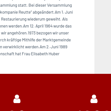
ersammlung statt. Bei dieser Versammlung
nkompanie Reutte“ abgeändert.Am 1. Juni
n Restaurierung wiederum geweiht. Als
nen werden.Am 12. April 1964 wurde das
 wir angehören.1973 bezogen wir unser
rch kräftige Mithilfe der Marktgemeinde
n verwirklicht werden.Am 2. Juni 1989
enschaft hat Frau Elisabeth Huber