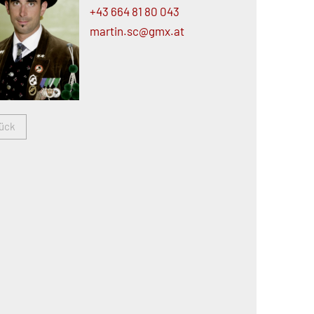
+43 664 81 80 043
martin.
sc@
gmx.
at
ück