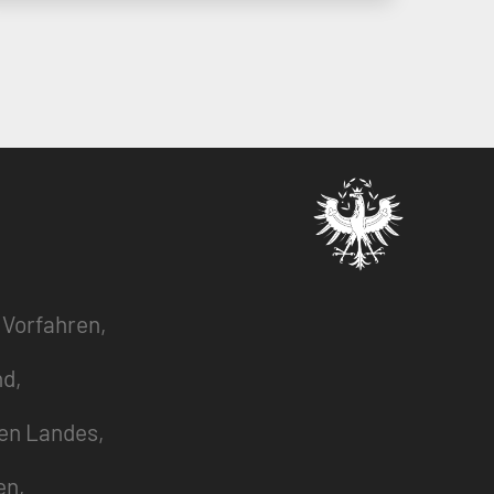
 Vorfahren,
nd,
zen Landes,
en,