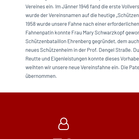
Vereines ein. Im Jänner 1946 fand die erste Vollv
wurde der Vereinsnamen auf die heutige „Schütze
1958 wurde unsere Fahne nach einer erforderliche
Fahnenpatin konnte Frau Mary Schwarzkopf gewon
Schützenbataillon Ehrenberg gegründet, dem auch
neues Schützenheim in der Prof. Dengel Straße. Du
Reutte und Eigenleistungen konnte dieses Vorhabe
weihten wir unsere neue Vereinsfahne ein. Die Pat
übernommen.