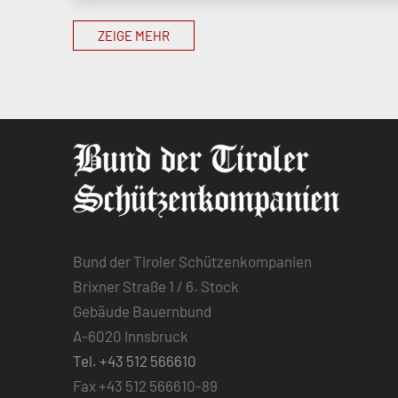
ZEIGE MEHR
Bund der Tiroler Schützenkompanien
Brixner Straße 1 / 6. Stock
Gebäude Bauernbund
A-6020 Innsbruck
Tel. +43 512 566610
Fax +43 512 566610-89