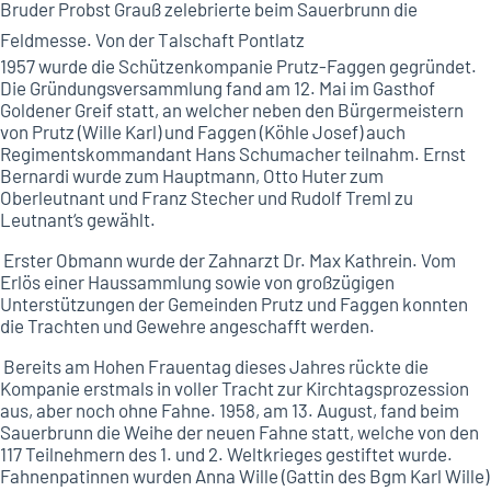
Bruder Probst Grauß zelebrierte beim Sauerbrunn die
Feldmesse. Von der Talschaft Pontlatz
1957 wurde die Schützenkompanie Prutz-Faggen gegründet.
Die Gründungsversammlung fand am 12. Mai im Gasthof
Goldener Greif statt, an welcher neben den Bürgermeistern
von Prutz (Wille Karl) und Faggen (Köhle Josef) auch
Regimentskommandant Hans Schumacher teilnahm. Ernst
Bernardi wurde zum Hauptmann, Otto Huter zum
Oberleutnant und Franz Stecher und Rudolf Treml zu
Leutnant‘s gewählt.
Erster Obmann wurde der Zahnarzt Dr. Max Kathrein. Vom
Erlös einer Haussammlung sowie von großzügigen
Unterstützungen der Gemeinden Prutz und Faggen konnten
die Trachten und Gewehre angeschafft werden.
Bereits am Hohen Frauentag dieses Jahres rückte die
Kompanie erstmals in voller Tracht zur Kirchtagsprozession
aus, aber noch ohne Fahne. 1958, am 13. August, fand beim
Sauerbrunn die Weihe der neuen Fahne statt, welche von den
117 Teilnehmern des 1. und 2. Weltkrieges gestiftet wurde.
Fahnenpatinnen wurden Anna Wille (Gattin des Bgm Karl Wille)