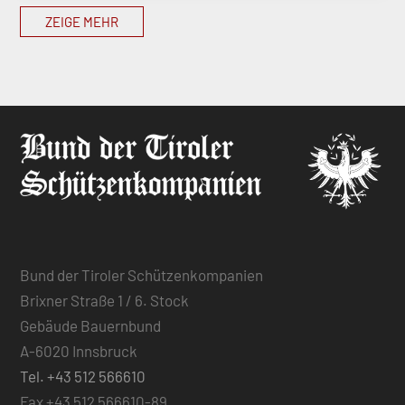
ZEIGE MEHR
Bund der Tiroler Schützenkompanien
Brixner Straße 1 / 6. Stock
Gebäude Bauernbund
A-6020 Innsbruck
Tel. +43 512 566610
Fax +43 512 566610-89