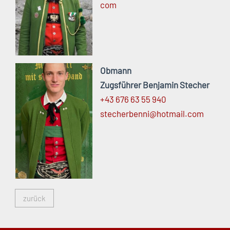
com
Obmann
Zugsführer Benjamin Stecher
+43 676 63 55 940
stecherbenni@
hotmail.
com
zurück