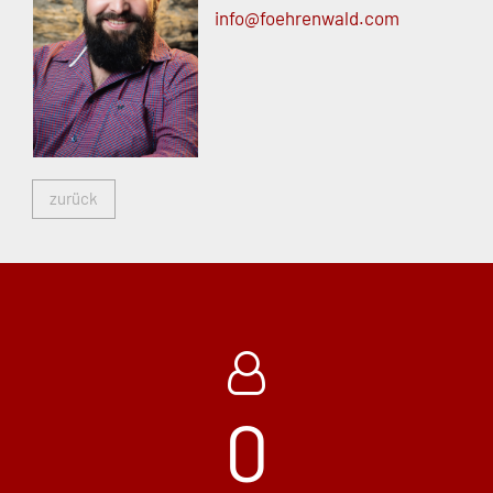
info@
foehrenwald.
com
zurück
0