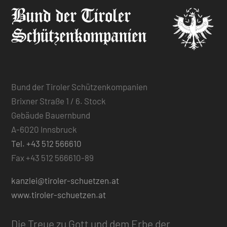
Bund der Tiroler Schützenkompanien
Brixner Straße 1 / 6. Stock
Gebäude Bauernbund
A-6020 Innsbruck
Tel. +43 512 566610
Fax +43 512 566610-89
kanzlei@tiroler-schuetzen.at
www.tiroler-schuetzen.at
Die Treue zu Gott und dem Erbe der