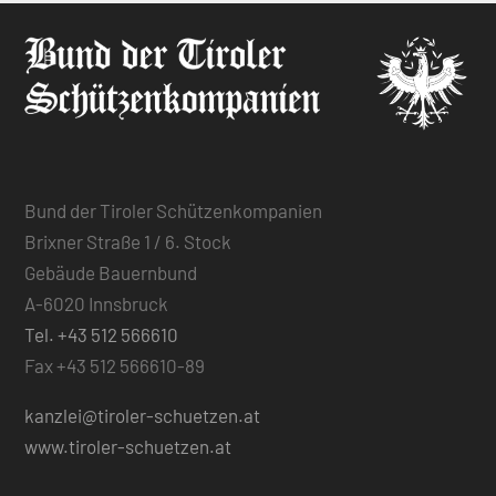
Bund der Tiroler Schützenkompanien
Brixner Straße 1 / 6. Stock
Gebäude Bauernbund
A-6020 Innsbruck
Tel. +43 512 566610
Fax +43 512 566610-89
kanzlei@tiroler-schuetzen.at
www.tiroler-schuetzen.at