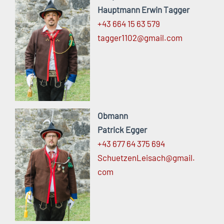
Hauptmann Erwin Tagger
+43 664 15 63 579
tagger1102@
gmail.
com
Obmann
Patrick Egger
+43 677 64 375 694
SchuetzenLeisach@
gmail.
com