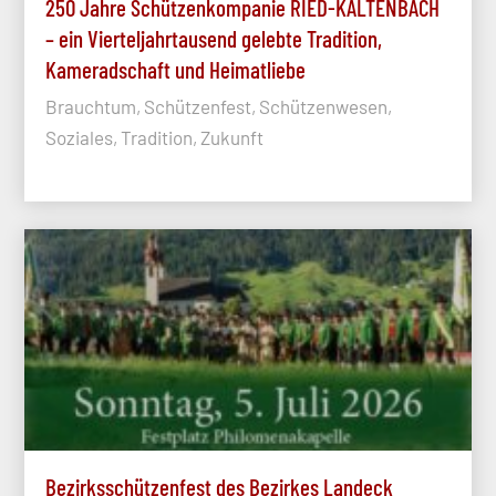
250 Jahre Schützenkompanie RIED-KALTENBACH
– ein Vierteljahrtausend gelebte Tradition,
Kameradschaft und Heimatliebe
Brauchtum, Schützenfest, Schützenwesen,
Soziales, Tradition, Zukunft
Bezirksschützenfest des Bezirkes Landeck