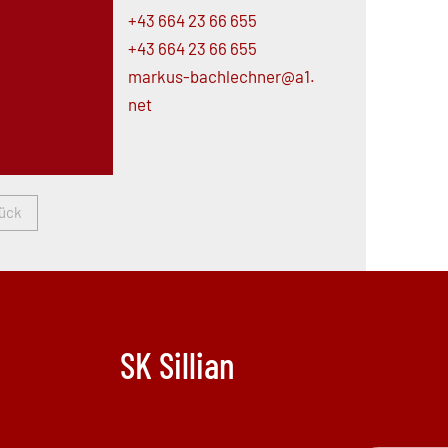
+43 664 23 66 655
+43 664 23 66 655
markus-
bachlechner@
a1.
net
ück
SK Sillian