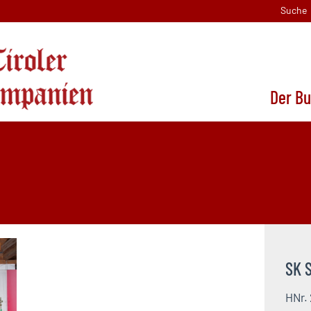
Suche
Der B
SK S
HNr.