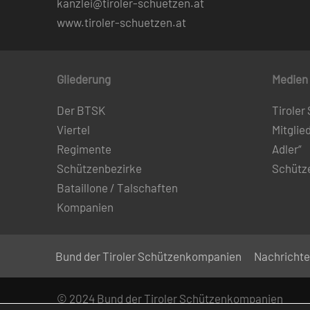
kanzlei@tiroler-schuetzen.at
www.tiroler-schuetzen.at
Gliederung
Medien
Der BTSK
Tiroler
Viertel
Mitglie
Regimente
Adler“
Schützenbezirke
Schütz
Bataillone / Talschaften
Kompanien
Bund der Tiroler Schützenkompanien
Nachricht
© 2024 Bund der Tiroler Schützenkompanien