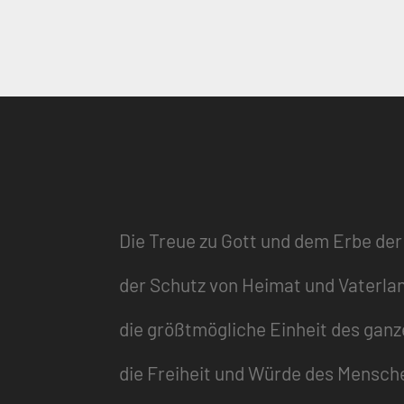
Die Treue zu Gott und dem Erbe der
der Schutz von Heimat und Vaterla
die größtmögliche Einheit des gan
die Freiheit und Würde des Mensch