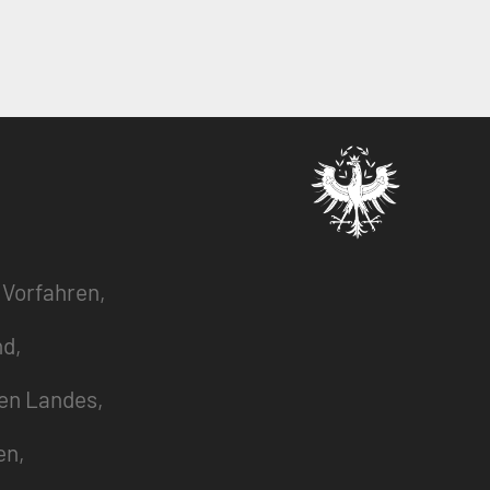
 Vorfahren,
nd,
zen Landes,
en,