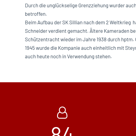
Durch die unglückselige Grenzziehung wurder auc
betroffen.
Beim Aufbau der SK Sillian nach dem 2 Weltkrieg 
Schneider verdient gemacht. Ältere Kameraden ber
Schützentracht wieder im Jahre 1938 durch hptm.
1945 wurde die Kompanie auch einheitlich mit Ste
auch heute noch in Verwendung stehen.
84