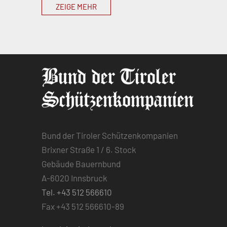
ZEIGE MEHR
Bund der Tiroler Schützenkompanien
Brixner Straße 1 / 6. Stock
Gebäude Bauernbund
A-6020 Innsbruck
Tel. +43 512 566610
Fax +43 512 566610-89