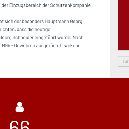
h der Einzugsbereich der Schützenkompanie
hat sich der besonders Hauptmann Georg
ichten, dass die heutige
 Georg Schneider eingeführt wurde. Nach
yr M95 - Gewehren ausgerüstet, wekche
zur
66