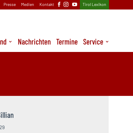
Presse
Medien
Kontakt
Tirol Lexikon
und
Nachrichten
Termine
Service
illian
 29