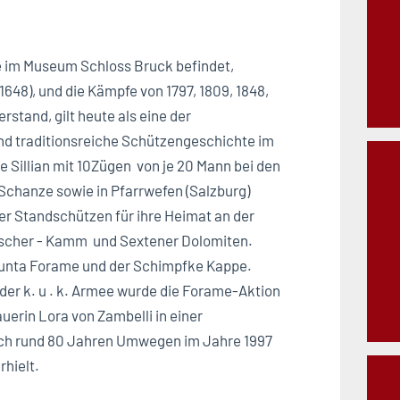
te im Museum Schloss Bruck befindet,
648), und die Kämpfe von 1797, 1809, 1848,
stand, gilt heute als eine der
 und traditionsreiche Schützengeschichte im
e Sillian mit 10Zügen von je 20 Mann bei den
Schanze sowie in Pfarrwefen (Salzburg)
er Standschützen für ihre Heimat an der
ischer - Kamm und Sextener Dolomiten.
Punta Forame und der Schimpfke Kappe.
der k. u . k. Armee wurde die Forame-Aktion
uerin Lora von Zambelli in einer
ch rund 80 Jahren Umwegen im Jahre 1997
rhielt.