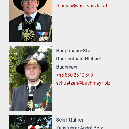
thomas@
sportspezial.
at
Hauptmann-Stv.
Oberleutnant Michael
Buchmayr
+43 660 25 10 349
schuetzen@
buchmayr.
biz
Schriftführer
Zugsführer André Betz