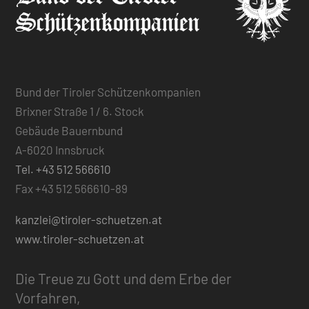
Bund der Tiroler Schützenkompanien
Brixner Straße 1 / 6. Stock
Gebäude Bauernbund
A-6020 Innsbruck
Tel. +43 512 566610
Fax +43 512 566610-89
kanzlei@tiroler-schuetzen.at
www.tiroler-schuetzen.at
Die Treue zu Gott und dem Erbe der
Vorfahren,