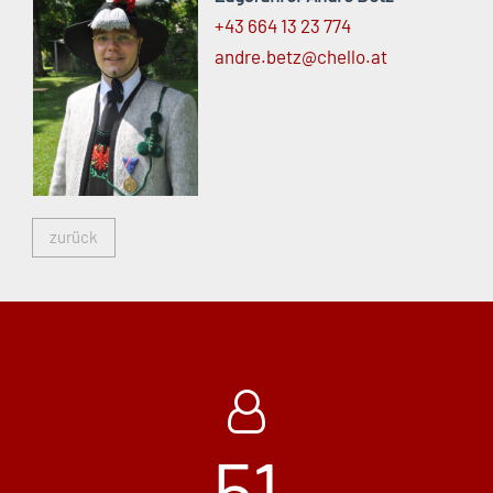
+43 664 13 23 774
andre.
betz@
chello.
at
zurück
51