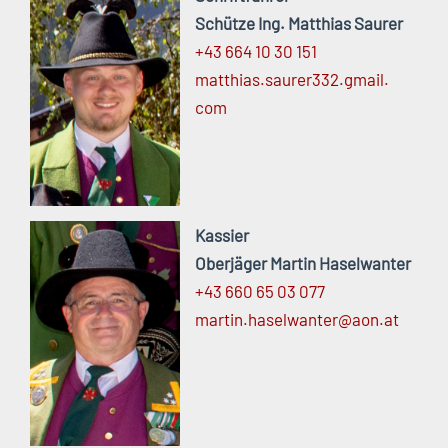
Schütze Ing. Matthias Saurer
+43 664 10 30 151
matthias.
saurer332.
gmail.
com
Kassier
Oberjäger Martin Haselwanter
+43 660 65 03 077
martin.
haselwanter@
aon.
at