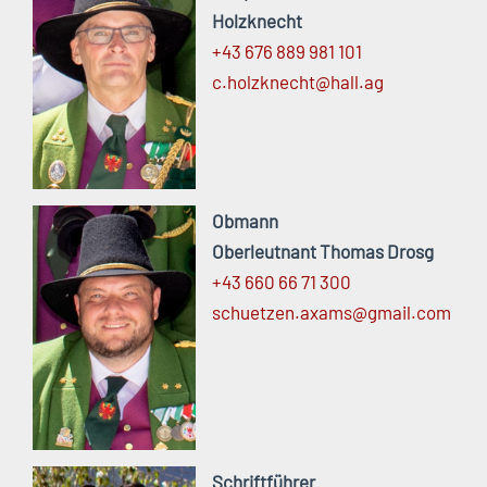
Holzknecht
+43 676 889 981 101
c.
holzknecht@
hall.
ag
Obmann
Oberleutnant Thomas Drosg
+43 660 66 71 300
schuetzen.
axams@
gmail.
com
Schriftführer