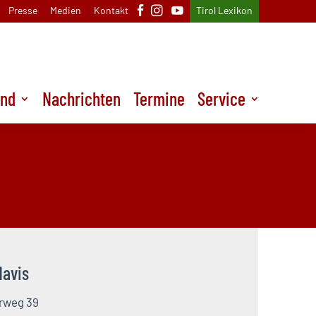
Presse
Medien
Kontakt
Tirol Lexikon
und
Nachrichten
Termine
Service
Navis
rweg 39