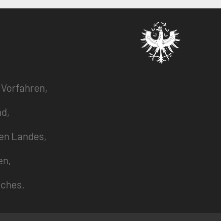
 Vorfahren,
nd,
zen Landes,
en,
uches.