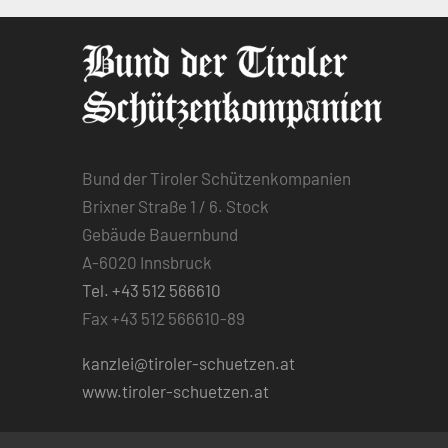
Bund der Tiroler Schützenkompanien
Brixner Straße 1 / 6. Stock
Gebäude Bauernbund
A-6020 Innsbruck
Tel. +43 512 566610
Fax +43 512 566610-89
kanzlei@tiroler-schuetzen.at
www.tiroler-schuetzen.at