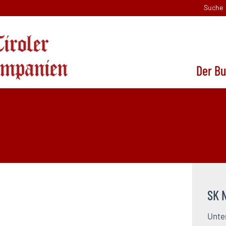
Suche
Der B
SK 
Unte