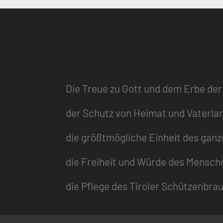
Die Treue zu Gott und dem Erbe der
der Schutz von Heimat und Vaterla
die größtmögliche Einheit des gan
die Freiheit und Würde des Mensch
die Pflege des Tiroler Schützenbra