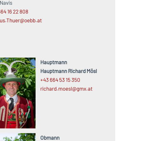
 Navis
664 16 22 808
us.Thuer@oebb.at
Hauptmann
Hauptmann Richard Mösl
+43 664 53 15 350
richard.
moesl@
gmx.
at
Obmann