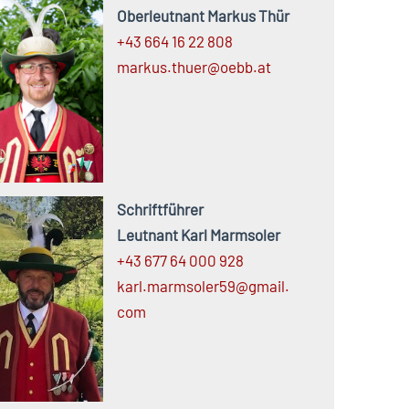
Oberleutnant Markus Thür
+43 664 16 22 808
markus.
thuer@
oebb.
at
Schriftführer
Leutnant Karl Marmsoler
+43 677 64 000 928
karl.
marmsoler59@
gmail.
com