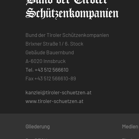
Bund der Tiroler Schützenkompanien
Brixner Straße 1 / 6. Stock
Gebäude Bauernbund
A-6020 Innsbruck
Tel. +43 512 566610
Fax +43 512 566610-89
kanzlei@tiroler-schuetzen.at
www.tiroler-schuetzen.at
Gliederung
Medien