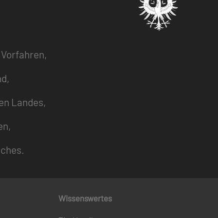
 Vorfahren,
nd,
zen Landes,
en,
uches.
Wissenswertes