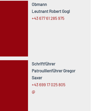
Obmann
Leutnant Robert Gogl
+43 677 61 285 975
Schriftführer
Patrouillenführer Gregor
Saxer
+43 699 17 025 805
@