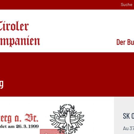
Suche
Der B
g
SK 
Au 3