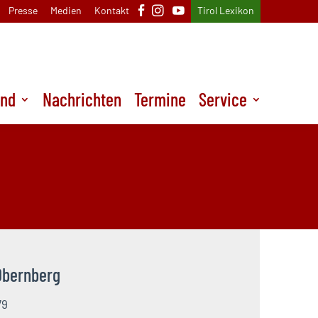
Presse
Medien
Kontakt
Tirol Lexikon
und
Nachrichten
Termine
Service
Obernberg
79