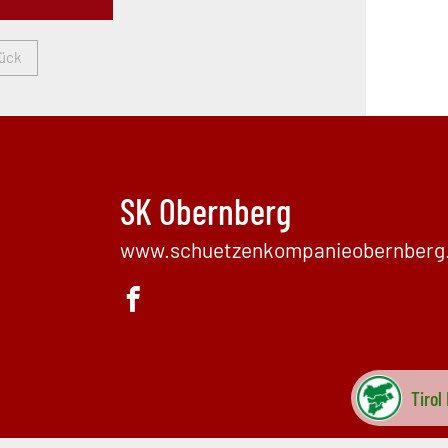
ück
SK Obernberg
www.schuetzenkompanieobernberg.
Tirol