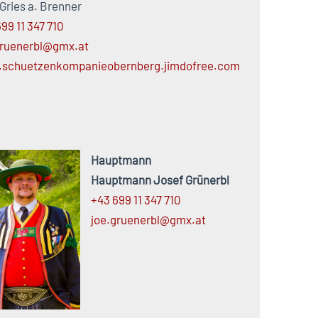
Gries a. Brenner
99 11 347 710
gruenerbl@gmx.at
schuetzenkompanieobernberg.jimdofree.com
Hauptmann
Hauptmann Josef Grünerbl
+43 699 11 347 710
joe.
gruenerbl@
gmx.
at