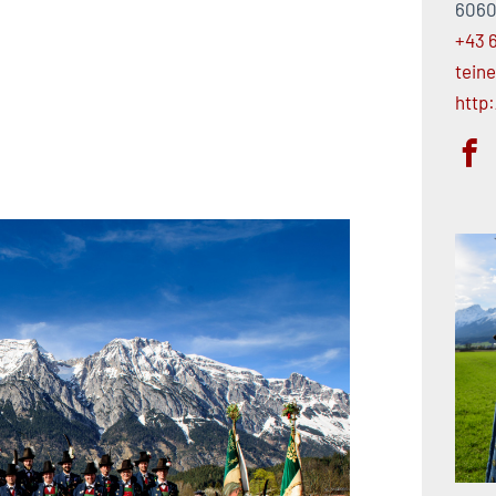
6060 
+43 6
tein
http