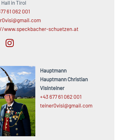
Hall in Tirol
77 61 062 001
er0visi@gmail.com
://www.speckbacher-schuetzen.at
Hauptmann
Hauptmann Christian
Visinteiner
+43 677 61 062 001
teiner0visi@
gmail.
com