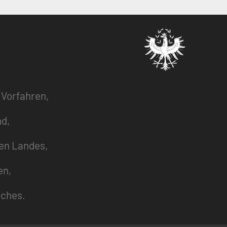
 Vorfahren,
nd,
zen Landes,
en,
uches.