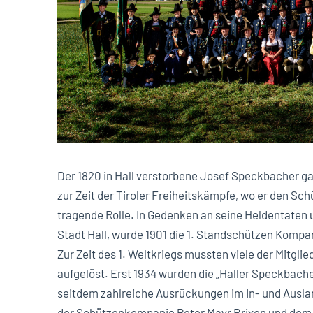
Der 1820 in Hall verstorbene Josef Speckbacher gal
zur Zeit der Tiroler Freiheitskämpfe, wo er den Sch
tragende Rolle. In Gedenken an seine Heldentaten 
Stadt Hall, wurde 1901 die 1. Standschützen Komp
Zur Zeit des 1. Weltkriegs mussten viele der Mitgli
aufgelöst. Erst 1934 wurden die „Haller Speckbach
seitdem zahlreiche Ausrückungen im In- und Ausla
der Schützenkompanie Peter Mayr Brixen und dem 