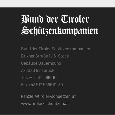
Bund der Tiroler Schützenkompanien
Brixner Straße 1 / 6. Stock
Gebäude Bauernbund
A-6020 Innsbruck
Tel. +43 512 566610
Fax +43 512 566610-89
kanzlei@tiroler-schuetzen.at
www.tiroler-schuetzen.at