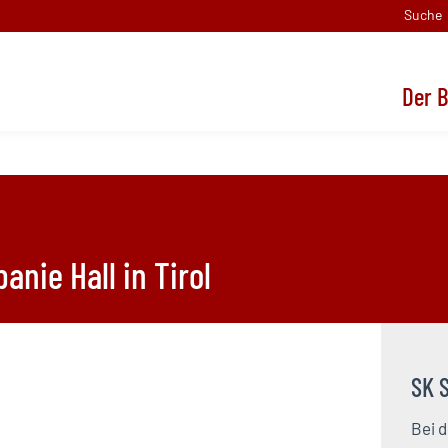
Suche
Der 
Der B
nie Hall in Tirol
SK S
Bei d