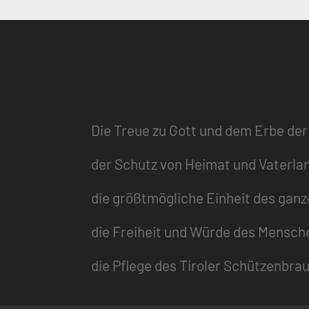
Die Treue zu Gott und dem Erbe der
der Schutz von Heimat und Vaterla
die größtmögliche Einheit des gan
die Freiheit und Würde des Mensch
die Pflege des Tiroler Schützenbra