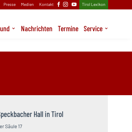
Presse
Medien
Kontakt
Tirol Lexikon
Bund
Nachrichten
Termine
Service
und
Nachrichten
Termine
Service
peckbacher Hall in Tirol
er Säule 17