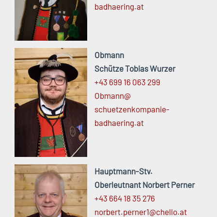
badhaering.
at
Obmann
Schütze Tobias Wurzer
+43 699 16 063 299
Obmann@
schuetzenkompanie-
badhaering.
at
Hauptmann-Stv.
Oberleutnant Norbert Perner
+43 664 18 35 276
norbert.
perner1@
chello.
at