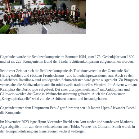
Gegründet wurde die Schützenkompanie im Sommer 1984, zum 175. Gedenkjahr von 1809
und ist als 223. Kompanie im Bund der Tiroler Schützenkompanien aufgenommen worden.
Seit dieser Zeit hat sich die Schützenkompanie als Traditionsverein in der Gemeinde Bad
Häring etabliert und rückt zu Fronleichnams- und Erntedankprozessionen aus. Auch zu den
alljährlichen Bataillons- und umliegenden Schützenfesten wird gerne ausgerückt. Zu Pfingsten
veranstaltet die Schützenkompanie ihr mittlerweile traditionelles Weinfest. Im Advent wird am
Kirchplatz die Dorfkrippe aufgebaut. Bei einer „Krippenweihnacht“ mit Anklöpflern und
Glühwein werden die Gäste in Weihnachtsstimmung gebracht. Auch die Gedenkstätte
„Kriegsopferkapelle“ wird von den Schützen betreut und instandgehalten.
Gegründet unter dem Hauptmann Pepi Ager führt nun seit 10 Jahren Hptm Alexander Biechl
die Kompanie.
Im November 2023 legte Hptm Alexander Biechl sein Amt nieder und wurde von Mathtias
Ager abgelöst. Ihm zur Seite steht seitdem auch Tobias Wurzer als Obmann. Somit wurde in
der Kompanieführung ein Generationenwechsel vollzogen.