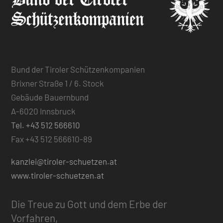
Bund der Tiroler Schützenkompanien
Brixner Straße 1 / 6. Stock
Gebäude Bauernbund
A-6020 Innsbruck
Tel. +43 512 566610
Fax +43 512 566610-89
kanzlei@tiroler-schuetzen.at
www.tiroler-schuetzen.at
Die Treue zu Gott und dem Erbe der
Vorfahren,