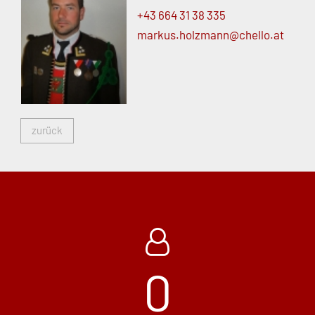
+43 664 31 38 335
markus.
holzmann@
chello.
at
zurück
0