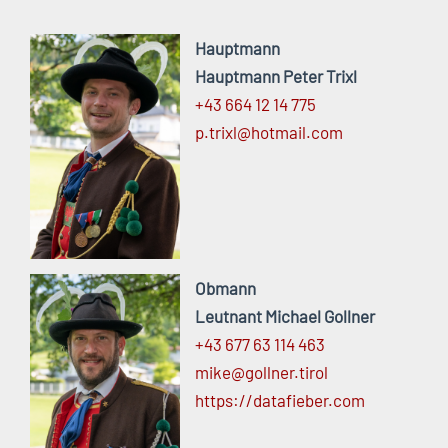
Hauptmann
Hauptmann Peter Trixl
+43 664 12 14 775
p.
trixl@
hotmail.
com
Obmann
Leutnant Michael Gollner
+43 677 63 114 463
mike@
gollner.
tirol
https://
datafieber.
com