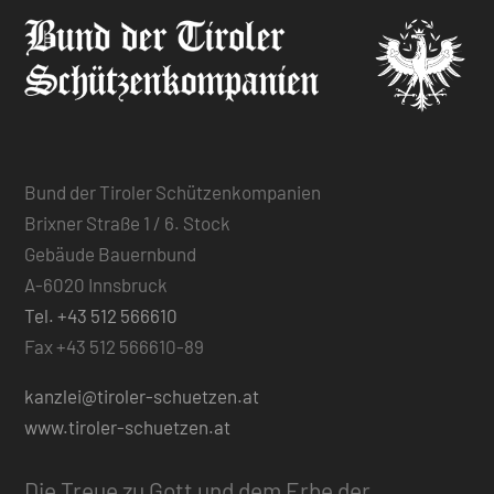
Bund der Tiroler Schützenkompanien
Brixner Straße 1 / 6. Stock
Gebäude Bauernbund
A-6020 Innsbruck
Tel. +43 512 566610
Fax +43 512 566610-89
kanzlei@tiroler-schuetzen.at
www.tiroler-schuetzen.at
Die Treue zu Gott und dem Erbe der