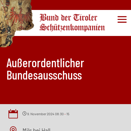
Außerordentlicher
Bundesausschuss

9. November 2024 08:30
-
15
Mils bei Hall