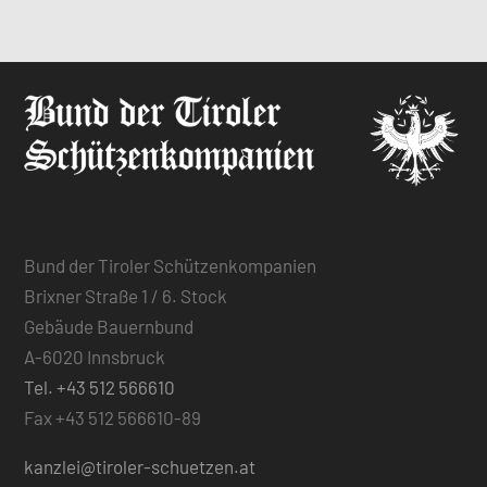
Bund der Tiroler Schützenkompanien
Brixner Straße 1 / 6. Stock
Gebäude Bauernbund
A-6020 Innsbruck
Tel. +43 512 566610
Fax +43 512 566610-89
kanzlei@tiroler-schuetzen.at