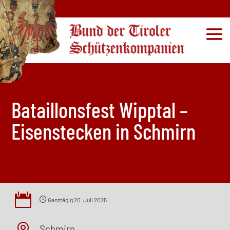
Bataillonsfest Wipptal –
Eisenstecken in Schmirn

Ganztägig
20. Juli 2025
Schmirn