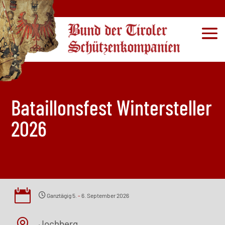
Bataillonsfest Wintersteller
2026

Ganztägig
5.
-
6. September 2026
Jochberg