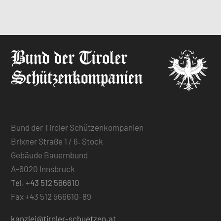
Bund der Tiroler Schützenkompanien
Brixner Straße 1 / 6. Stock
Gebäude Bauernbund
A-6020 Innsbruck
Tel. +43 512 566610
Fax +43 512 566610-89
kanzlei@tiroler-schuetzen.at