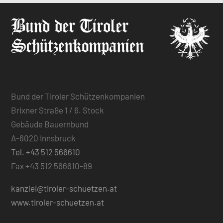
Bund der Tiroler Schützenkompanien
Brixner Straße 1 / 6. Stock
Gebäude Bauernbund
A-6020 Innsbruck
Tel. +43 512 566610
Fax +43 512 566610-89
kanzlei@tiroler-schuetzen.at
www.tiroler-schuetzen.at