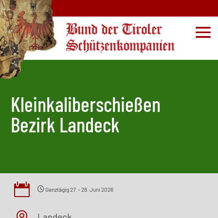
Kleinkaliberschießen
Bezirk Landeck

Ganztägig
27.
-
28. Juni 2026
Landeck