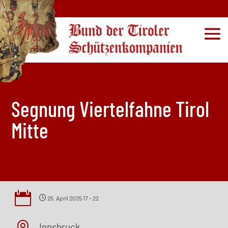
Segnung Viertelfahne Tirol
Mitte

25. April 2025 17
-
22
Innsbruck