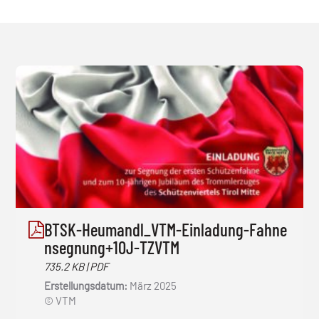
BTSK-Heumandl_VTM-Einladung-Fahne
nsegnung+10J-TZVTM
735.2 KB | PDF
Erstellungsdatum:
März 2025
© VTM