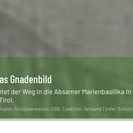
Das Gnadenbild
etet der Weg in die Absamer Marienbasilika in 
irol.
ligion
Schützenwesen
SSB
Tradition
Verband Tiroler Schüt