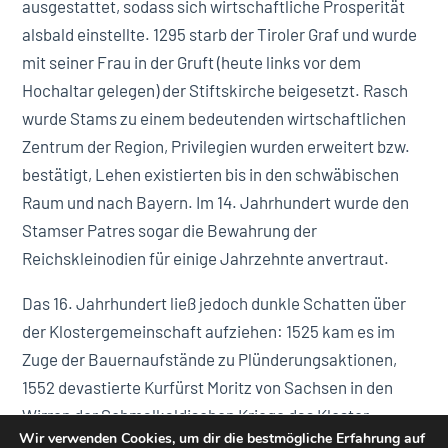
ausgestattet, sodass sich wirtschaftliche Prosperität
alsbald einstellte. 1295 starb der Tiroler Graf und wurde
mit seiner Frau in der Gruft (heute links vor dem
Hochaltar gelegen) der Stiftskirche beigesetzt. Rasch
wurde Stams zu einem bedeutenden wirtschaftlichen
Zentrum der Region, Privilegien wurden erweitert bzw.
bestätigt, Lehen existierten bis in den schwäbischen
Raum und nach Bayern. Im 14. Jahrhundert wurde den
Stamser Patres sogar die Bewahrung der
Reichskleinodien für einige Jahrzehnte anvertraut.
Das 16. Jahrhundert ließ jedoch dunkle Schatten über
der Klostergemeinschaft aufziehen: 1525 kam es im
Zuge der Bauernaufstände zu Plünderungsaktionen,
1552 devastierte Kurfürst Moritz von Sachsen in den
Wirren der Schmalkaldischen Kriege das Kloster
Wir verwenden Cookies, um dir die bestmögliche Erfahrung auf
abermals. Schließlich vernichtete ein Großfeuer 1593