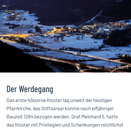
© Stift Stams
Der Werdegang
Das erste hölzerne Kloster lag unweit der heutigen
Pfarrkirche, das Stiftsareal konnte nach elfjähriger
Bauzeit 1284 bezogen werden. Graf Meinhard II. hatte
das Kloster mit Privilegien und Schenkungen reichlichst