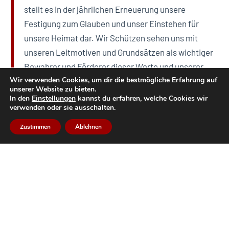
stellt es in der jährlichen Erneuerung unsere
Festigung zum Glauben und unser Einstehen für
unsere Heimat dar. Wir Schützen sehen uns mit
unseren Leitmotiven und Grundsätzen als wichtiger
Bewahrer und Förderer dieser Werte und unserer
Wir verwenden Cookies, um dir die bestmögliche Erfahrung auf
Gesellschaft. Und so legen wir diese Werte nicht
unserer Website zu bieten.
einfach ab, wie die Tracht nach dem Ausrücken,
In den
Einstellungen
kannst du erfahren, welche Cookies wir
verwenden oder sie ausschalten.
sondern tragen diese immer in unserem Denken und
Handeln mit uns.“
Zustimmen
Ablehnen
Landeskommandant Major Thomas Saurer
Herz-Jesu Prozessionen und Feuer in vielen Tiroler
Gemeinden
Den Abschluss finden die Herz-Jesu-Gelöbnis
Feierlichkeiten in den Tiroler Gemeinden. Einerseits mit