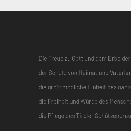
Die Treue zu Gott und dem Erbe der
der Schutz von Heimat und Vaterla
die größtmögliche Einheit des gan
die Freiheit und Würde des Mensch
die Pflege des Tiroler Schützenbra