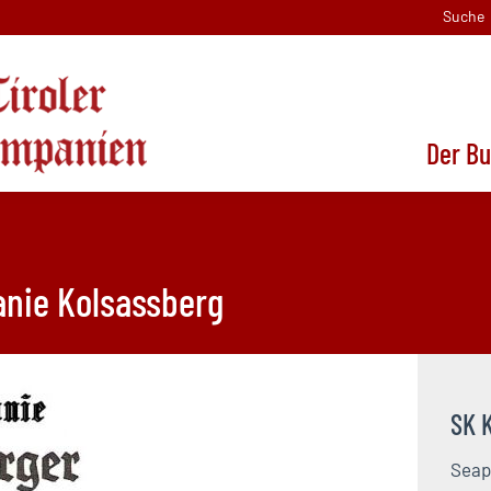
Suche
Der B
nie Kolsassberg
SK 
Seap