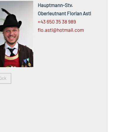
Hauptmann-Stv.
Oberleutnant Florian Astl
+43 650 35 38 989
flo.
astl@
hotmail.
com
ück