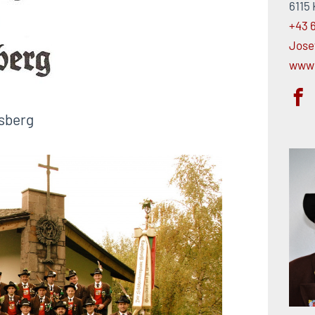
6115
+43 
Jose
www:
sberg