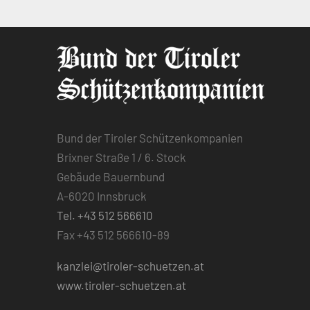
Bund der Tiroler Schützenkompanien
Brixner Straße 1 / 6. Stock
Gebäude Bauernbund
A-6020 Innsbruck
Tel. +43 512 566610
Fax +43 512 566610-89
kanzlei@tiroler-schuetzen.at
www.tiroler-schuetzen.at