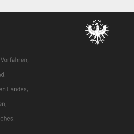
 Vorfahren,
nd,
zen Landes,
en,
uches.