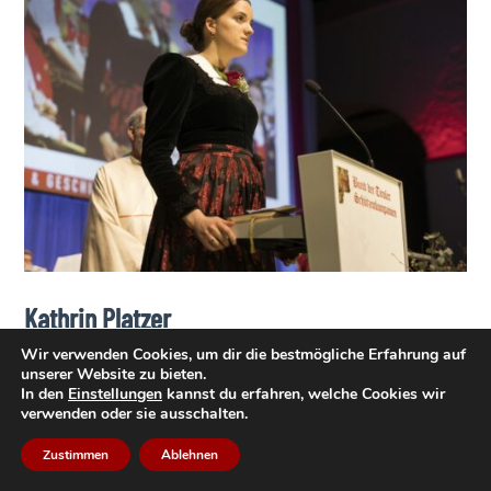
Kathrin Platzer
Wir verwenden Cookies, um dir die bestmögliche Erfahrung auf
SK Ried-Kaltenbach, als Jungmarketenderin 2015 der
unserer Website zu bieten.
Kompanie beigetreten, Marketenderin seit 2016,
In den
Einstellungen
kannst du erfahren, welche Cookies wir
verwenden oder sie ausschalten.
Bundesmarketenderin seit April 2023
Zustimmen
Ablehnen
Kathrin Platzer, die im Jahr 2015 als Jungmarketenderin