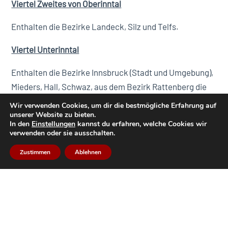
Viertel Zweites von Oberinntal
Enthalten die Bezirke Landeck, Silz und Telfs.
Viertel Unterinntal
Enthalten die Bezirke Innsbruck (Stadt und Umgebung),
Mieders, Hall, Schwaz, aus dem Bezirk Rattenberg die
Hofmark Lichtwehr.
Wir verwenden Cookies, um dir die bestmögliche Erfahrung auf
unserer Website zu bieten.
Viertel Wipptal
In den
Einstellungen
kannst du erfahren, welche Cookies wir
verwenden oder sie ausschalten.
Enthalten die Bezirke Sterzing und Steinach.
Zustimmen
Ablehnen
Viertel der drey Herrschaften
Enthalten die Bezirke Rattenberg (mit Ausnahme der
Hofmark Liechtwehr), Kufstein, Hopfgarten und
Kitzbichl.