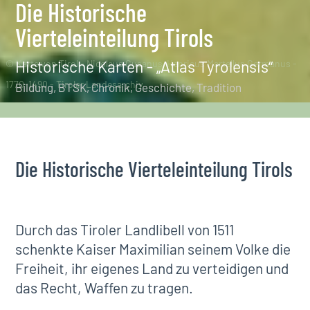
Die Historische
Vierteleinteilung Tirols
Historische Karten - „Atlas Tyrolensis“
© Karte von Tirol - Nicolaus Cusanus-Henricus Martellus Germanus -
1770-1490 - Tiroler Landesarchiv
Bildung
BTSK
Chronik
Geschichte
Tradition
Die Historische Vierteleinteilung Tirols
Durch das Tiroler Landlibell von 1511
schenkte Kaiser Maximilian seinem Volke die
Freiheit, ihr eigenes Land zu verteidigen und
das Recht, Waffen zu tragen.