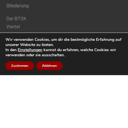
Gliederung
Der BTSK
Viertel
Regimente
Wir verwenden Cookies, um dir die bestmögliche Erfahrung auf
Schützenbezirke
unserer Website zu bieten.
In den
Einstellungen
kannst du erfahren, welche Cookies wir
Bataillone / Talschaften
verwenden oder sie ausschalten.
Kompanien
Zustimmen
Ablehnen
Medien
Tiroler Schützenzeitung
Mitgliedermagazin „Der Tiroler Adler“
Schützenkalender
Soziale Medien