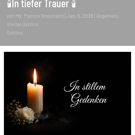
🕯️In tiefer Trauer 🕯️
von
Mjr. Patrick Rossmann
|
Jan. 6, 2026
|
Allgemein
,
Viertel Osttirol
Osttirol