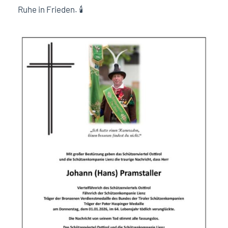
Ruhe in Frieden. 🕯️