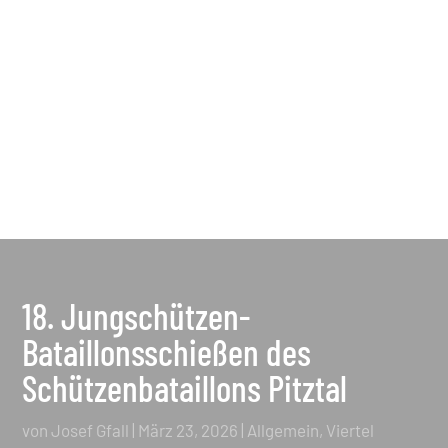
18. Jungschützen-
Bataillonsschießen des
Schützenbataillons Pitztal
von
Josef Gfall
|
März 23, 2026
|
Allgemein
,
Viertel