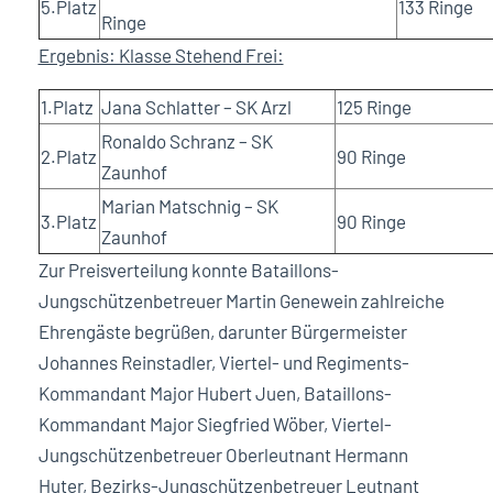
5.Platz
133 Ringe
Ringe
Ergebnis: Klasse Stehend Frei:
1.Platz
Jana Schlatter – SK Arzl
125 Ringe
Ronaldo Schranz – SK
2.Platz
90 Ringe
Zaunhof
Marian Matschnig – SK
3.Platz
90 Ringe
Zaunhof
Zur Preisverteilung konnte Bataillons-
Jungschützenbetreuer Martin Genewein zahlreiche
Ehrengäste begrüßen, darunter Bürgermeister
Johannes Reinstadler, Viertel- und Regiments-
Kommandant Major Hubert Juen, Bataillons-
Kommandant Major Siegfried Wöber, Viertel-
Jungschützenbetreuer Oberleutnant Hermann
Huter, Bezirks-Jungschützenbetreuer Leutnant