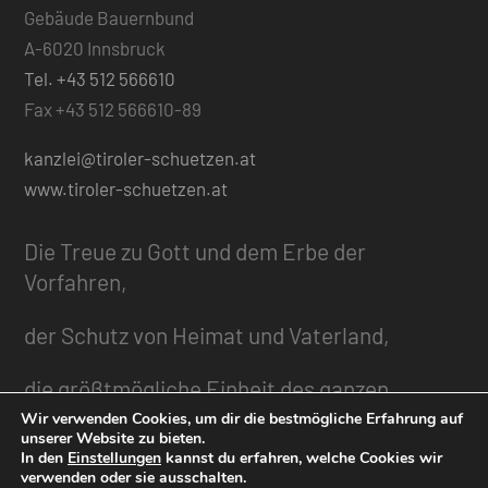
Gebäude Bauernbund
A-6020 Innsbruck
Tel. +43 512 566610
Fax +43 512 566610-89
kanzlei@tiroler-schuetzen.at
www.tiroler-schuetzen.at
Die Treue zu Gott und dem Erbe der
Vorfahren,
der Schutz von Heimat und Vaterland,
die größtmögliche Einheit des ganzen
Landes,
Wir verwenden Cookies, um dir die bestmögliche Erfahrung auf
unserer Website zu bieten.
In den
Einstellungen
kannst du erfahren, welche Cookies wir
die Freiheit und Würde des Menschen,
verwenden oder sie ausschalten.