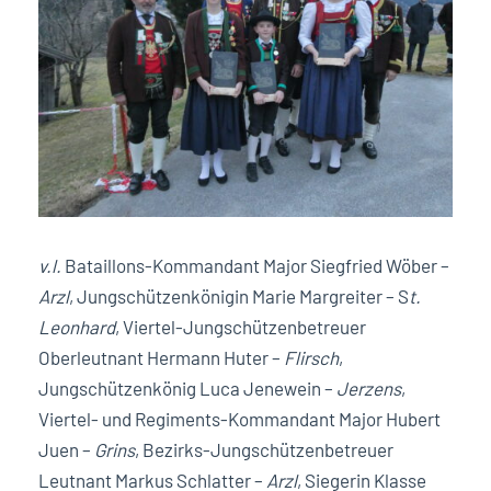
v.l.
Bataillons-Kommandant Major Siegfried Wöber –
Arzl
, Jungschützenkönigin Marie Margreiter – S
t.
Leonhard
, Viertel-Jungschützenbetreuer
Oberleutnant Hermann Huter –
Flirsch
,
Jungschützenkönig Luca Jenewein –
Jerzens
,
Viertel- und Regiments-Kommandant Major Hubert
Juen –
Grins
, Bezirks-Jungschützenbetreuer
Leutnant Markus Schlatter –
Arzl
, Siegerin Klasse