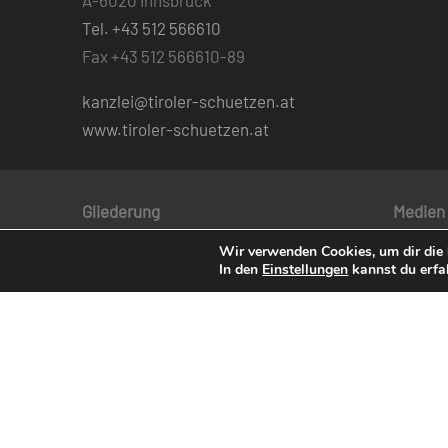
A-6020 Innsbruck
Tel. +43 512 566610
Fax +43 512 566610-89
kanzlei@tiroler-schuetzen.at
www.tiroler-schuetzen.at
Gliederung
Medien
Wir verwenden Cookies, um dir die 
Der BTSK
Tiroler
In den
Einstellungen
kannst du erfa
Viertel
Mitglie
Regimente
Adler“
Schützenbezirke
Schütz
Bataillone / Talschaften
Kompanien