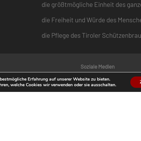
die größtmögliche Einheit des gan
die Freiheit und Würde des Mensch
die Pflege des Tiroler Schützenbra
Soziale Medien
bestmögliche Erfahrung auf unserer Website zu bieten.
 Schützenzeitung
Facebook
hren, welche Cookies wir verwenden oder sie ausschalten.
dermagazin „Der Tiroler
Instagram
YouTube
enkalender