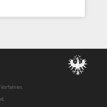
 Vorfahren,
nd,