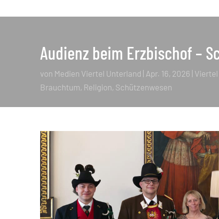
Audienz beim Erzbischof – Sc
von
Medien Viertel Unterland
|
Apr. 16, 2026
|
Vierte
Brauchtum
Religion
Schützenwesen