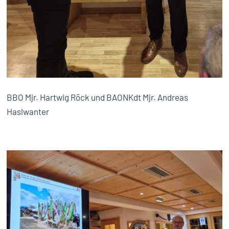
BBO Mjr. Hartwig Röck und BAONKdt Mjr. Andreas
Haslwanter