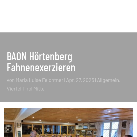
BAON Hörtenberg
Fahnenexerzieren
von
Maria Luise Feichtner
|
Apr. 27, 2025
|
Allgemein
,
Viertel Tirol Mitte