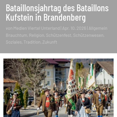
Bataillonsjahrtag des Bataillons
Kufstein in Brandenberg
von
Medien Viertel Unterland
|
Apr. 10, 2026
|
Allgemein
Brauchtum
Religion
Schützenfest
Schützenwesen
Soziales
Tradition
Zukunft