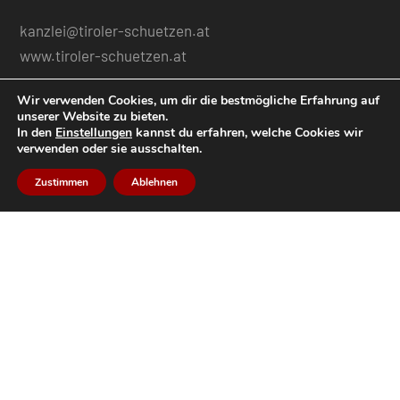
kanzlei@tiroler-schuetzen.at
www.tiroler-schuetzen.at
Wir verwenden Cookies, um dir die bestmögliche Erfahrung auf
Die Treue zu Gott und dem Erbe der
unserer Website zu bieten.
Vorfahren,
In den
Einstellungen
kannst du erfahren, welche Cookies wir
verwenden oder sie ausschalten.
der Schutz von Heimat und Vaterland,
Zustimmen
Ablehnen
die größtmögliche Einheit des ganzen
Landes,
die Freiheit und Würde des Menschen,
die Pflege des Tiroler Schützenbrauches.