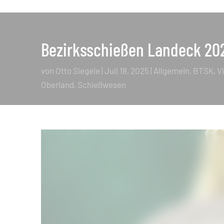
Bezirksschießen Landeck 202
von
Otto Siegele
|
Juli 18, 2025
|
Allgemein
,
BTSK
,
V
Oberland
Schießwesen