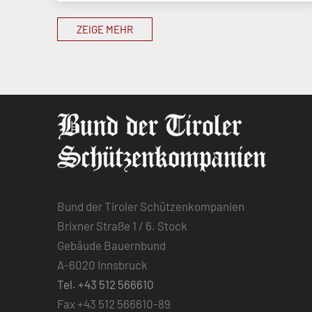
ZEIGE MEHR
Bund der Tiroler Schützenkompanien
Brixner Straße 1 / 6. Stock
Gebäude Bauernbund
A-6020 Innsbruck
Tel. +43 512 566610
Fax +43 512 566610-89