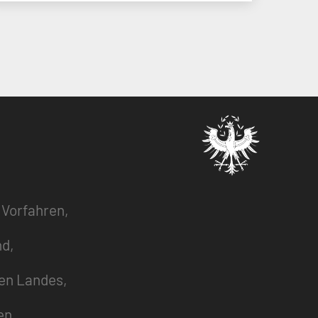
 Vorfahren,
nd,
zen Landes,
en,