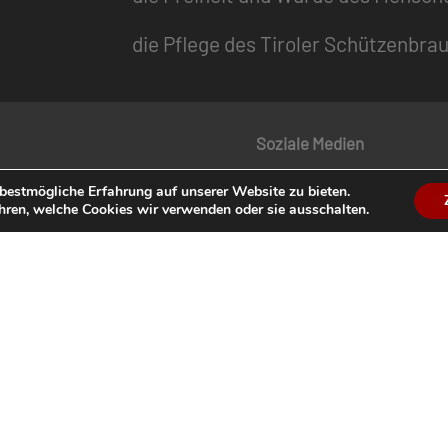
die Pflege des Tiroler Schützenbra
Soziale Medien
 Schützenzeitung
Facebook
bestmögliche Erfahrung auf unserer Website zu bieten.
hren, welche Cookies wir verwenden oder sie ausschalten.
dermagazin „Der Tiroler
Instagram
YouTube
enkalender
en
Termine
Service
Datenschutz
Impressum
Suche