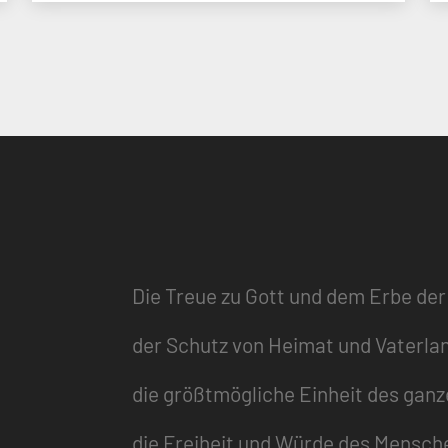
Die Treue zu Gott und dem Erbe der
der Schutz von Heimat und Vaterla
die größtmögliche Einheit des gan
die Freiheit und Würde des Mensch