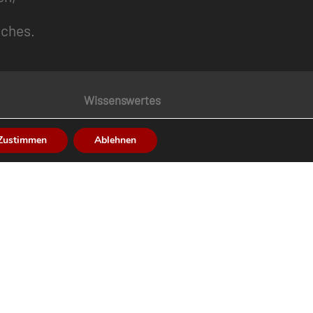
uches.
Wissenswertes
Tirol Lexikon
Zustimmen
Ablehnen
Nachrichten
Termine
Presse
Kontakt