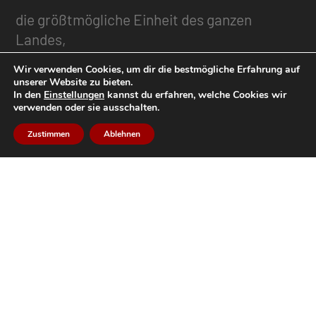
die größtmögliche Einheit des ganzen
Landes,
Wir verwenden Cookies, um dir die bestmögliche Erfahrung auf
die Freiheit und Würde des Menschen,
unserer Website zu bieten.
In den
Einstellungen
kannst du erfahren, welche Cookies wir
die Pflege des Tiroler Schützenbrauches.
verwenden oder sie ausschalten.
Zustimmen
Ablehnen
Gliederung
Der BTSK
Viertel
Regimente
Schützenbezirke
Bataillone / Talschaften
Kompanien