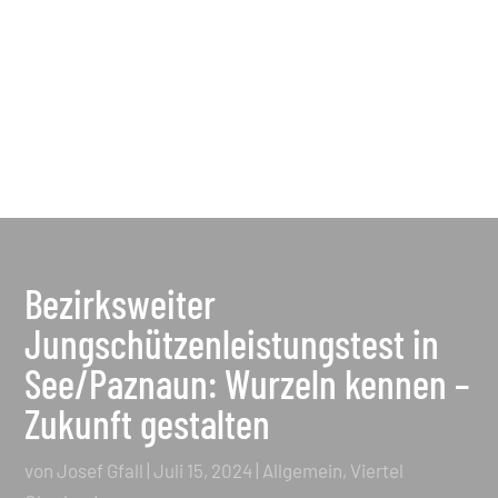
Bezirksweiter
Jungschützenleistungstest in
See/Paznaun: Wurzeln kennen –
Zukunft gestalten
von
Josef Gfall
|
Juli 15, 2024
|
Allgemein
,
Viertel