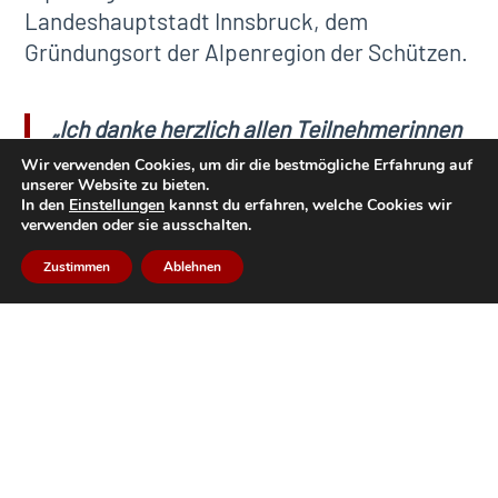
Landeshauptstadt Innsbruck, dem
Gründungsort der Alpenregion der Schützen.
„
Ich danke herzlich allen Teilnehmerinnen
und Teilnehmern für ihr Kommen sowie für
Wir verwenden Cookies, um dir die bestmögliche Erfahrung auf
unserer Website zu bieten.
die engagierte Mitwirkung an der
In den
Einstellungen
kannst du erfahren, welche Cookies wir
Bundesversammlung, die auch heuer
verwenden oder sie ausschalten.
wieder einen würdigen Auftakt in das neue
Zustimmen
Ablehnen
Schützenjahr gebildet hat. Nun richtet
sich der Blick nach vorne: Bald ist es so
weit – das Alpenregionstreffen steht
bevor. Wenn sich tausende Schützen und
Marketenderinnen aus Bayern, Nord-,
Ost-, Südtirol und Welschtirol am Bergisel
begegnen, wird spürbar, was uns eint: die