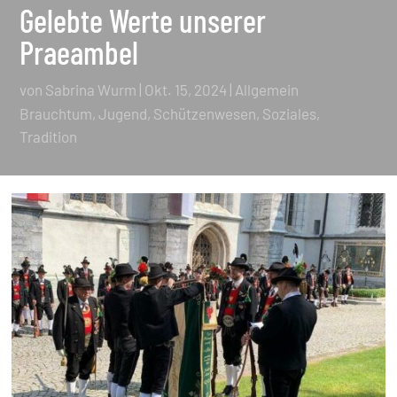
Gelebte Werte unserer
Praeambel
von
Sabrina Wurm
|
Okt. 15, 2024
|
Allgemein
Brauchtum
Jugend
Schützenwesen
Soziales
Tradition