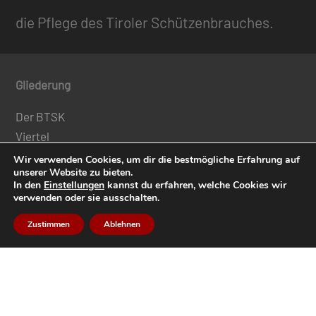
die Pflege des Tiroler Schützenbrauches.
Gliederung
Der BTSK
Viertel
Regimente
Wir verwenden Cookies, um dir die bestmögliche Erfahrung auf
unserer Website zu bieten.
Schützenbezirke
In den
Einstellungen
kannst du erfahren, welche Cookies wir
Bataillone / Talschaften
verwenden oder sie ausschalten.
Kompanien
Zustimmen
Ablehnen
Medien
Tiroler Schützenzeitung
Mitgliedermagazin „Der Tiroler Adler“