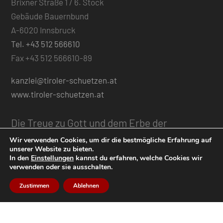
Brixner Straße 1 / 6. Stock
Gebäude Bauernbund
A-6020 Innsbruck
Tel. +43 512 566610
Fax +43 512 566610-89
kanzlei@tiroler-schuetzen.at
www.tiroler-schuetzen.at
Die Treue zu Gott und dem Erbe der
Vorfahren,
Wir verwenden Cookies, um dir die bestmögliche Erfahrung auf
unserer Website zu bieten.
In den
Einstellungen
kannst du erfahren, welche Cookies wir
der Schutz von Heimat und Vaterland,
verwenden oder sie ausschalten.
die größtmögliche Einheit des ganzen
Zustimmen
Ablehnen
Landes,