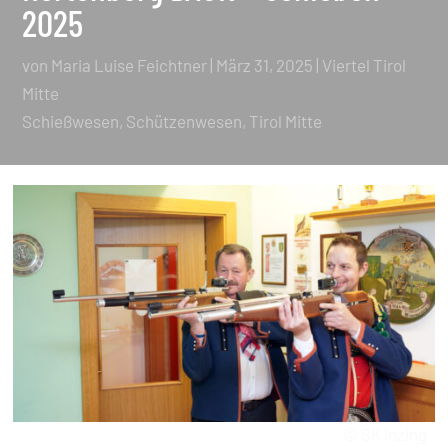
2025
von
Maria Luise Feichtner
|
März 31, 2025
|
Viertel Tirol
Mitte
Schießwesen
Schützenwesen
Tirol Mitte
© SK Inzing