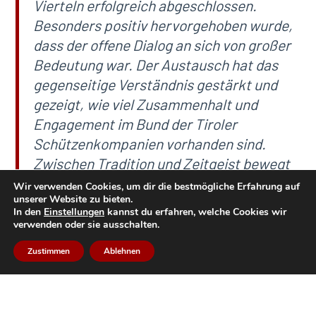
Vierteln erfolgreich abgeschlossen.
Besonders positiv hervorgehoben wurde,
dass der offene Dialog an sich von großer
Bedeutung war. Der Austausch hat das
gegenseitige Verständnis gestärkt und
gezeigt, wie viel Zusammenhalt und
Engagement im Bund der Tiroler
Schützenkompanien vorhanden sind.
Zwischen Tradition und Zeitgeist bewegt
sich der Bund in einem sensiblen
Wir verwenden Cookies, um dir die bestmögliche Erfahrung auf
unserer Website zu bieten.
Spannungsfeld. Ziel ist es nicht, Altes zu
In den
Einstellungen
kannst du erfahren, welche Cookies wir
verwerfen, sondern gemeinsam zu
verwenden oder sie ausschalten.
entscheiden, wie Tradition weiterleben
Zustimmen
Ablehnen
kann, ohne den Zusammenhalt zu
gefährden. Die Erkenntnisse aus dem
Nachdenkprozess und die erarbeiteten 9