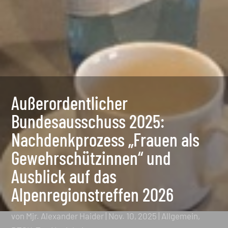
Außerordentlicher
Bundesausschuss 2025:
Nachdenkprozess „Frauen als
Gewehrschützinnen“ und
Ausblick auf das
Alpenregionstreffen 2026
von
Mjr. Alexander Haider
|
Nov. 10, 2025
|
Allgemein
,