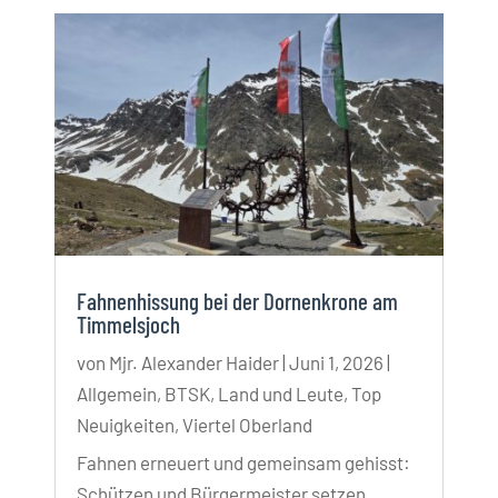
Fahnenhissung bei der Dornenkrone am
Timmelsjoch
von
Mjr. Alexander Haider
|
Juni 1, 2026
|
Allgemein
,
BTSK
,
Land und Leute
,
Top
Neuigkeiten
,
Viertel Oberland
Fahnen erneuert und gemeinsam gehisst:
Schützen und Bürgermeister setzen