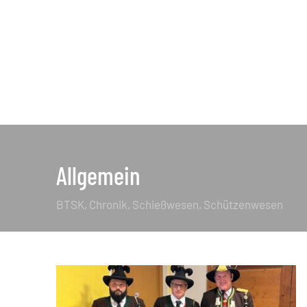
Allgemein
BTSK
Chronik
Schießwesen
Schützenwesen