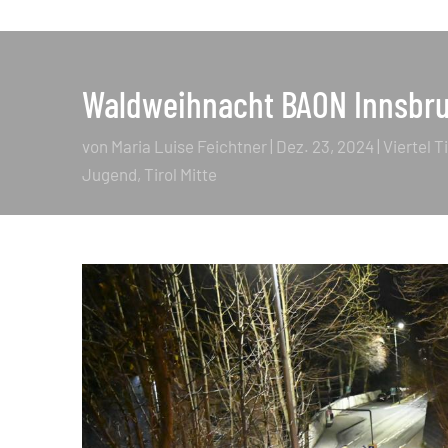
Waldweihnacht BAON Innsbr
von
Maria Luise Feichtner
|
Dez. 23, 2024
|
Viertel T
Jugend
Tirol Mitte