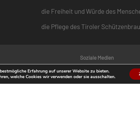
die Freiheit und Würde des Mensch
die Pflege des Tiroler Schützenbra
Soziale Medien
bestmögliche Erfahrung auf unserer Website zu bieten.
 Schützenzeitung
Facebook
hren, welche Cookies wir verwenden oder sie ausschalten.
dermagazin „Der Tiroler
Instagram
YouTube
enkalender
en
Termine
Service
Datenschutz
Impressum
Suche