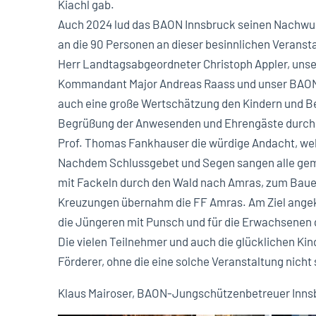
Kiachl gab.
Auch 2024 lud das BAON Innsbruck seinen Nachwu
an die 90 Personen an dieser besinnlichen Veransta
Herr Landtagsabgeordneter Christoph Appler, unse
Kommandant Major Andreas Raass und unser BAON 
auch eine große Wertschätzung den Kindern und Be
Begrüßung der Anwesenden und Ehrengäste durch 
Prof. Thomas Fankhauser die würdige Andacht, wel
Nachdem Schlussgebet und Segen sangen alle gemei
mit Fackeln durch den Wald nach Amras, zum Bauer
Kreuzungen übernahm die FF Amras. Am Ziel angek
die Jüngeren mit Punsch und für die Erwachsenen g
Die vielen Teilnehmer und auch die glücklichen Kin
Förderer, ohne die eine solche Veranstaltung nicht 
Klaus Mairoser, BAON-Jungschützenbetreuer Inns