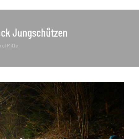
uck Jungschützen
irol Mitte