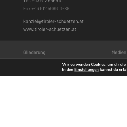
Tel. +43 512 566610
Fax +43 512 566610-89
kanzlei@tiroler-schuetzen.at
www.tiroler-schuetzen.at
Gliederung
Medien
Wir verwenden Cookies, um dir die 
Der BTSK
Tiroler
In den
Einstellungen
kannst du erfa
Viertel
Mitglie
Regimente
Adler“
Schützenbezirke
Schütz
Bataillone / Talschaften
Kompanien
Bund der Tiroler Schützenkompanien
Nachricht