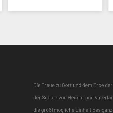
Die Treue zu Gott und dem Erbe der
der Schutz von Heimat und Vaterla
die größtmögliche Einheit des gan