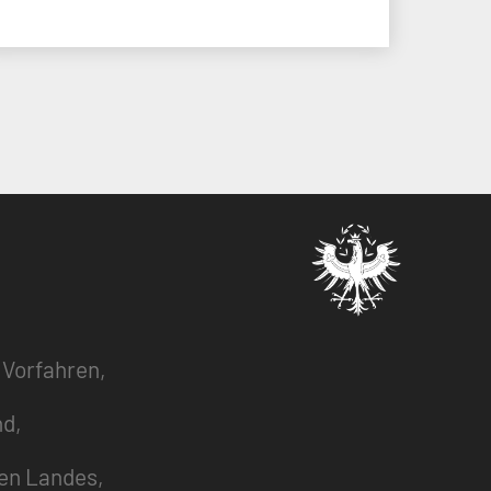
 Vorfahren,
nd,
zen Landes,