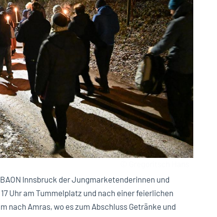
© Gregoritsch Hans
es BAON Innsbruck der Jungmarketenderinnen und
17 Uhr am Tummelplatz und nach einer feierlichen
am nach Amras, wo es zum Abschluss Getränke und