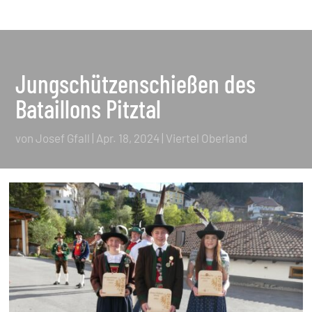
Jungschützenschießen des
Bataillons Pitztal
von
Josef Gfall
|
Apr. 18, 2024
|
Viertel Oberland