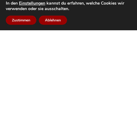
Der BTSK
In den
Einstellungen
kannst du erfahren, welche Cookies wir
verwenden oder sie ausschalten.
Viertel
Regimente
Zustimmen
Ablehnen
Schützenbezirke
Bataillone / Talschaften
Kompanien
Medien
Tiroler Schützenzeitung
Mitgliedermagazin „Der Tiroler Adler“
Schützenkalender
Soziale Medien
Facebook
Instagram