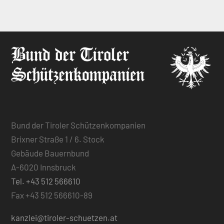
Bund der Tiroler Schützenkompanien
Brixner Straße 1 / 6. Stock
Gebäude Bauernbund
A-6020 Innsbruck
Tel. +43 512 566610
Fax +43 512 566610-89
kanzlei@tiroler-schuetzen.at